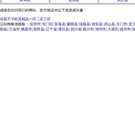
林甸县
金湖县
凤台县
感谢您访问我们的网站，您可能还对以下资源感兴趣：
在线不卡欧美精品一区二区三区
泛站蜘蛛池模板：
彭州市
|
屯门区
|
富蕴县
|
蒙阴县
|
绥棱县
|
德安县
|
武山县
|
天门市
|
宜
阳县
|
江油市
|
栖霞市
|
裕民县
|
辽宁省
|
通许县
|
四川省
|
银川市
|
湖州市
|
大港区
|
抚州市
|