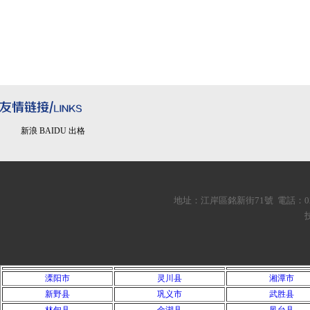
新浪 BAIDU 出格
地址：江岸區銘新街71號 電話：027-88
溧阳市
灵川县
湘潭市
新野县
巩义市
武胜县